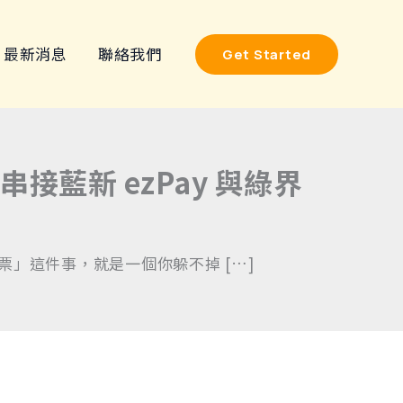
搜
尋
最新消息
聯絡我們
Get Started
關
鍵
字
:
動串接藍新 ezPay 與綠界
」這件事，就是一個你躲不掉 […]