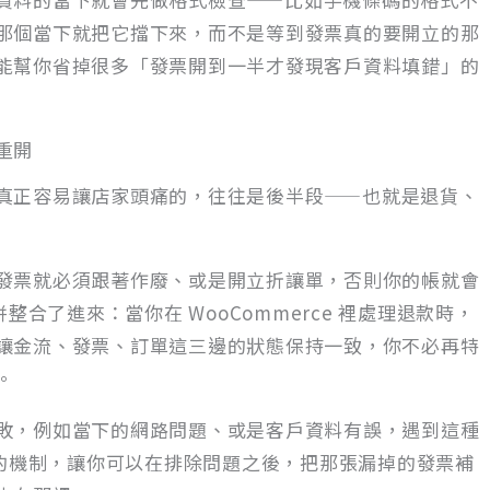
那個當下就把它擋下來，而不是等到發票真的要開立的那
能幫你省掉很多「發票開到一半才發現客戶資料填錯」的
重開
真正容易讓店家頭痛的，往往是後半段——也就是退貨、
發票就必須跟著作廢、或是開立折讓單，否則你的帳就會
一併整合了進來：當你在 WooCommerce 裡處理退款時，
讓金流、發票、訂單這三邊的狀態保持一致，你不必再特
。
敗，例如當下的網路問題、或是客戶資料有誤，遇到這種
重新開立的機制，讓你可以在排除問題之後，把那張漏掉的發票補