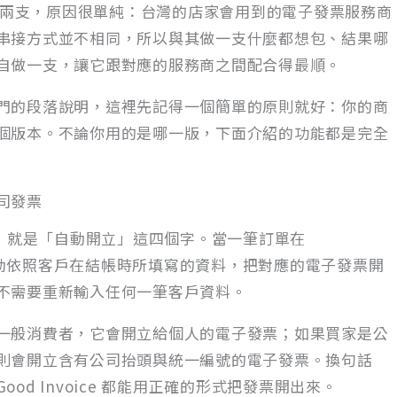
分成兩支，原因很單純：台灣的店家會用到的電子發票服務商
串接方式並不相同，所以與其做一支什麼都想包、結果哪
自做一支，讓它跟對應的服務商之間配合得最順。
門的段落說明，這裡先記得一個簡單的原則就好：你的商
個版本。不論你用的是哪一版，下面介紹的功能都是完全
司發票
的價值，就是「自動開立」這四個字。當一筆訂單在
會自動依照客戶在結帳時所填寫的資料，把對應的電子發票開
不需要重新輸入任何一筆客戶資料。
一般消費者，它會開立給個人的電子發票；如果買家是公
則會開立含有公司抬頭與統一編號的電子發票。換句話
d Invoice 都能用正確的形式把發票開出來。