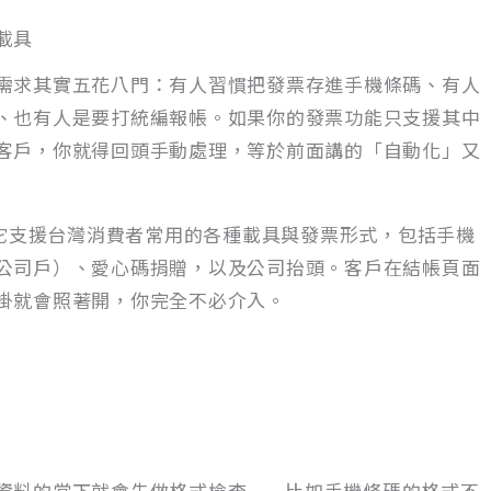
載具
需求其實五花八門：有人習慣把發票存進手機條碼、有人
、也有人是要打統編報帳。如果你的發票功能只支援其中
客戶，你就得回頭手動處理，等於前面講的「自動化」又
當完整，它支援台灣消費者常用的各種載具與發票形式，包括手機
公司戶）、愛心碼捐贈，以及公司抬頭。客戶在結帳頁面
掛就會照著開，你完全不必介入。
資料的當下就會先做格式檢查——比如手機條碼的格式不