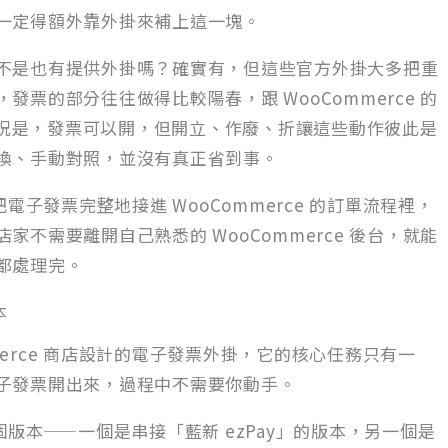
一定得額外靠外掛來補上這一塊。
不是也有提供外掛嗎？確實有，但這些官方外掛大多把重
票的部分往往做得比較陽春，跟 WooCommerce 的
況是，發票可以開，但開立、作廢、折讓這些動作彼此是
換、手動對照，並沒有真正省到事。
它把電子發票完整地接進 WooCommerce 的訂單流程裡，
不需要離開自己熟悉的 WooCommerce 後台，就能
都處理完。
本
Commerce 商店設計的電子發票外掛，它的核心任務只有一
子發票開出來，過程中不需要你動手。
有兩個版本——一個是串接「藍新 ezPay」的版本，另一個是