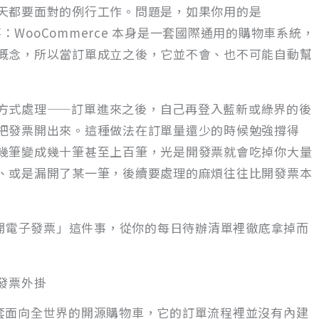
天都要面對的例行工作。問題是，如果你用的是
事：WooCommerce 本身是一套國際通用的購物車系統，
概念，所以當訂單成立之後，它並不會、也不可能自動幫
方式處理——訂單進來之後，自己再登入藍新或綠界的後
把發票開出來。這種做法在訂單量還少的時候勉強撐得
幾筆變成幾十筆甚至上百筆，光是開發票就會吃掉你大量
、或是漏開了某一筆，後續要處理的麻煩往往比開發票本
為了把「開電子發票」這件事，從你的每日待辦清單裡徹底拿掉而
子發票外掛
是一套面向全世界的開源購物車，它的訂單流程裡並沒有內建