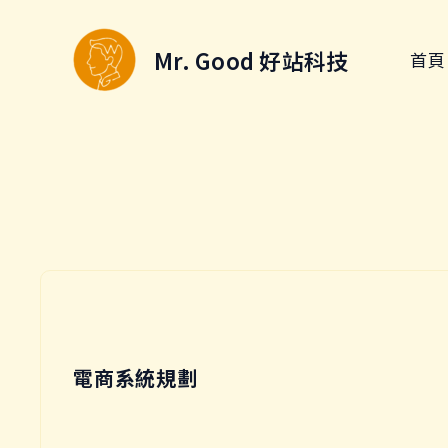
跳
至
Mr. Good 好站科技
首頁
主
要
內
容
電商系統規劃