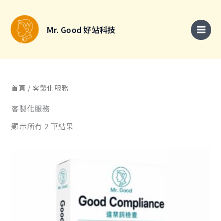
跳
搜
至
尋
Mr. Good 好站科技
主
關
要
鍵
內
字
容
:
首頁
/ 客製化服務
客製化服務
顯示所有 2 筆結果