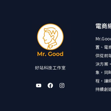
電商
Mr.G
置、電
供從前
決方案
好站科技工作室
象，同
程，讓
持續創