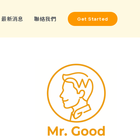
最新消息
聯絡我們
Get Started
搜
尋
關
鍵
字
: