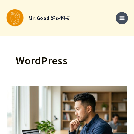
跳
搜
至
尋
Mr. Good 好站科技
主
關
要
鍵
內
字
容
:
WordPress
Mr.
Good
好
站
科
技
是
誰？
從
網
站
系