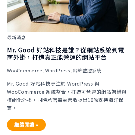
統
到
電
商
外
掛，
打
最新消息
造
真
正
Mr. Good 好站科技是誰？從網站系統到電
能
商外掛，打造真正能營運的網站平台
營
運
的
WooCommerce
,
WordPress
,
網站監控系統
網
站
平
Mr. Good 好站科技專注於 WordPress 與
台
WooCommerce 系統整合，打造可營運的網站架構與
模組化外掛，同時承諾每筆營收捐出10%支持海洋保
育。
繼續閱讀 »