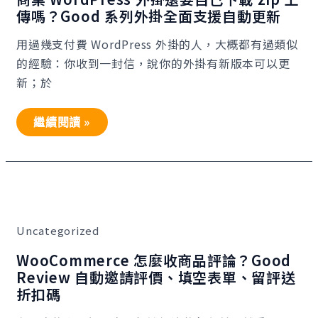
自
傳嗎？Good 系列外掛全面支援自動更新
己
下
載
用過幾支付費 WordPress 外掛的人，大概都有過類似
zip
的經驗：你收到一封信，說你的外掛有新版本可以更
上
傳
新；於
嗎？
Good
系
列
繼續閱讀 »
外
掛
全
面
支
援
WooCommerce
自
怎
動
麼
更
收
Uncategorized
新
商
品
評
WooCommerce 怎麼收商品評論？Good
論？
Review 自動邀請評價、填空表單、留評送
Good
Review
折扣碼
自
動