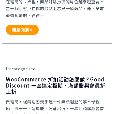
在電商的世界裡，商品評論扮演的角色越來越重要。
邀
請
當一個新客戶在你的網站上看見一項商品，他下單前
評
價、
最想知道的，往往不
填
空
表
繼續閱讀 »
單、
留
評
送
折
扣
WooCommerce
碼
折
扣
活
Uncategorized
動
怎
麼
WooCommerce 折扣活動怎麼做？Good
做？
Discount 一套搞定檔期、滿額贈與會員折
Good
Discount
上折
一
套
做電商，促銷活動幾乎是一件無法迴避的事。母親
搞
定
節、雙十一、週年慶、清倉出清，一年到頭你總會需
檔