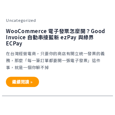
購
WooCommerce
引
電
擎
子
發
Uncategorized
票
怎
麼
WooCommerce 電子發票怎麼開？Good
開？
Invoice 自動串接藍新 ezPay 與綠界
Good
Invoice
ECPay
自
動
在台灣經營電商，只要你的商店有開立統一發票的義
串
接
務，那麼「每一筆訂單都要開一張電子發票」這件
藍
新
事，就是一個你躲不掉
ezPay
與
綠
繼續閱讀 »
界
ECPay
WooCommerce
商
品