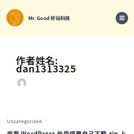
跳
搜
至
尋
Mr. Good 好站科技
主
關
要
鍵
內
字
容
:
作者姓名:
dan1313325
商
業
WordPress
外
Uncategorized
掛
還
要
商業 WordPress 外掛還要自己下載 zip 上