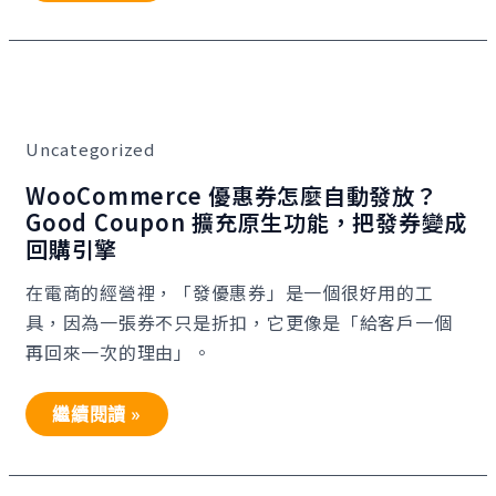
自
動
發
送
簡
WooCommerce
訊
優
惠
券
Uncategorized
怎
麼
自
WooCommerce 優惠券怎麼自動發放？
動
Good Coupon 擴充原生功能，把發券變成
發
放？
回購引擎
Good
Coupon
在電商的經營裡，「發優惠券」是一個很好用的工
擴
充
具，因為一張券不只是折扣，它更像是「給客戶一個
原
生
再回來一次的理由」。
功
能，
把
繼續閱讀 »
發
券
變
成
回