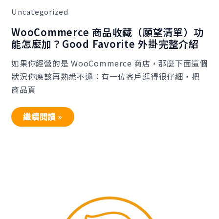
收
Uncategorized
藏
（願
望
WooCommerce 商品收藏（願望清單）功
清
能怎麼加？Good Favorite 外掛完整介紹
單）
功
能
如果你經營的是 WooCommerce 商店，那麼下面這個
怎
狀況你應該再熟悉不過：有一位客戶逛得很仔細，把
麼
加？
商品頁
Good
Favorite
外
掛
繼續閱讀 »
完
整
介
紹