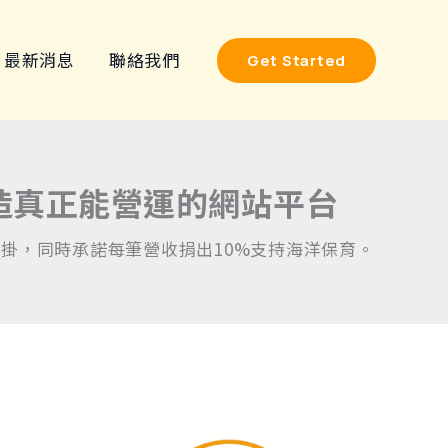
搜
尋
最新消息
聯絡我們
Get Started
關
鍵
字
:
打造真正能營運的網站平台
模組化外掛，同時承諾每筆營收捐出10%支持海洋保育。