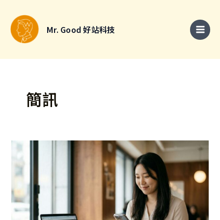
跳
搜
至
尋
Mr. Good 好站科技
主
關
要
鍵
內
字
容
:
簡訊
WooCommerce
簡
訊
通
知
怎
麼
做？
Good
SMS
外
掛