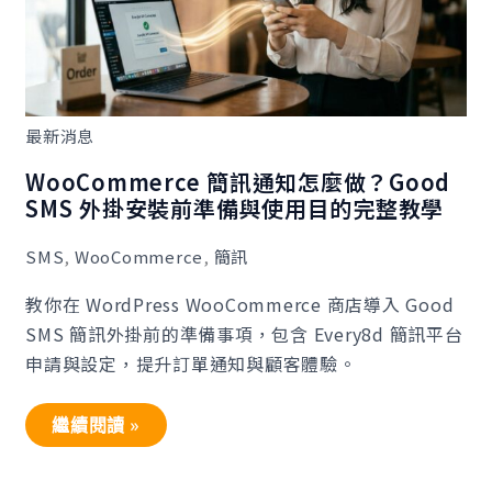
安
裝
前
準
備
與
使
最新消息
用
目
的
WooCommerce 簡訊通知怎麼做？Good
完
SMS 外掛安裝前準備與使用目的完整教學
整
教
學
SMS
,
WooCommerce
,
簡訊
教你在 WordPress WooCommerce 商店導入 Good
SMS 簡訊外掛前的準備事項，包含 Every8d 簡訊平台
申請與設定，提升訂單通知與顧客體驗。
繼續閱讀 »