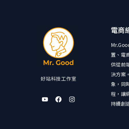
電商
Mr.G
置、電
供從前
決方案
好站科技工作室
象，同
程，讓
持續創